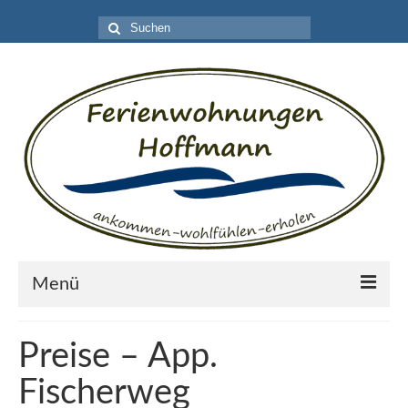
Suche
nach:
Menü
Ferienappartements Tiefental
Preise – App.
Fotos – App. Tiefental
Fischerweg