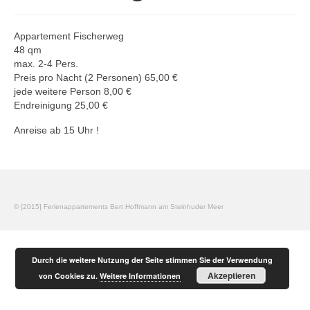
Appartement 1
Appartement 2
Appartement Fischerweg
48 qm
Appartement 3
max. 2-4 Pers.
Preis pro Nacht (2 Personen) 65,00 €
Appartement 4
jede weitere Person 8,00 €
Endreinigung 25,00 €
Appartement 5
Anreise ab 15 Uhr !
Fotos – App. Fischerweg
Ausstattung – App. Fischerweg
Preise – App. Fischerweg
© [2015] Ferienappartements Bert Hoffmann am Steinhuder Meer
Buchungsanfrage
Anfahrt
Durch die weitere Nutzung der Seite stimmen Sie der Verwendung
Akzeptieren
von Cookies zu.
Weitere Informationen
Impressum